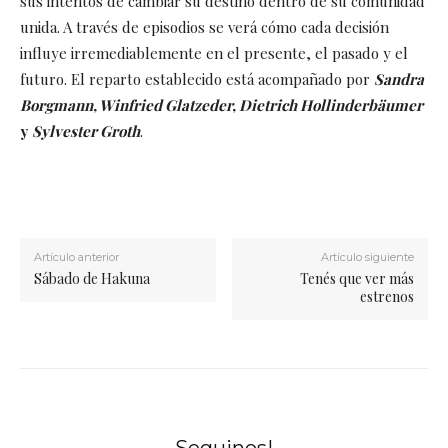
sus intentos de cambiar su destino dentro de su comunidad
unida. A través de episodios se verá cómo cada decisión
influye irremediablemente en el presente, el pasado y el
futuro. El reparto establecido está acompañado por
Sandra
Borgmann, Winfried Glatzeder, Dietrich Hollinderbäumer
y
Sylvester Groth
.
Artículo anterior
Artículo siguiente
Sábado de Hakuna
Tenés que ver más
estrenos
Seguinos!