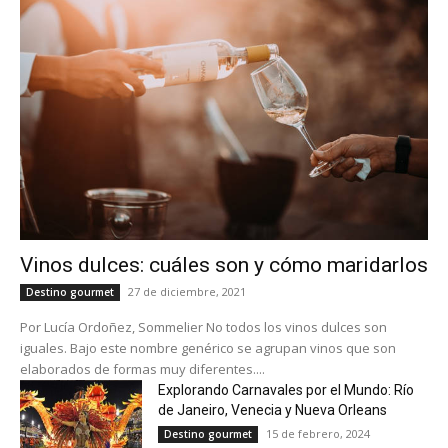
Vinos dulces: cuáles son y cómo maridarlos
27 de diciembre, 2021
Destino gourmet
Por Lucía Ordoñez, Sommelier No todos los vinos dulces son
iguales. Bajo este nombre genérico se agrupan vinos que son
elaborados de formas muy diferentes....
Explorando Carnavales por el Mundo: Río
de Janeiro, Venecia y Nueva Orleans
15 de febrero, 2024
Destino gourmet