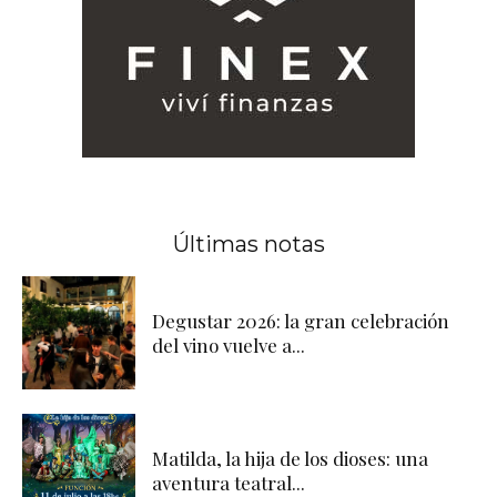
Últimas notas
Degustar 2026: la gran celebración
del vino vuelve a...
Matilda, la hija de los dioses: una
aventura teatral...