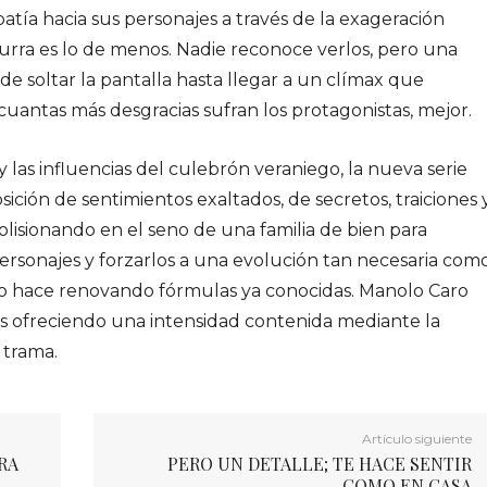
atía hacia sus personajes a través de la exageración
curra es lo de menos. Nadie reconoce verlos, pero una
de soltar la pantalla hasta llegar a un clímax que
cuantas más desgracias sufran los protagonistas, mejor.
as influencias del culebrón veraniego, la nueva serie
sición de sentimientos exaltados, de secretos, traiciones 
lisionando en el seno de una familia de bien para
ersonajes y forzarlos a una evolución tan necesaria com
ro lo hace renovando fórmulas ya conocidas. Manolo Caro
vos ofreciendo una intensidad contenida mediante la
 trama.
Artículo siguiente
RA
PERO UN DETALLE; TE HACE SENTIR
COMO EN CASA