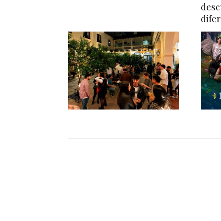
desc
dife