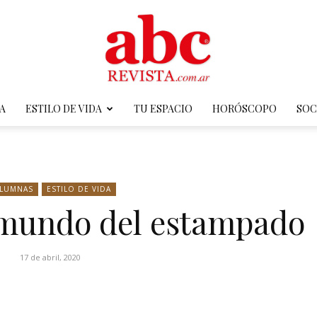
A
ESTILO DE VIDA
TU ESPACIO
HORÓSCOPO
SOC
ABC
LUMNAS
ESTILO DE VIDA
 mundo del estampado
Revista
17 de abril, 2020